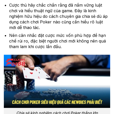
Cược thủ hãy chắc chắn rằng đã nắm vững luật
chơi và hiểu thuật ngữ của game. Đây là kinh
nghiệm hữu hiệu do cách chuyên gia chia sẻ dù áp
dụng cách chơi Poker nào cũng cần hiểu rõ luật
mới dễ thao tác.
Nên cân nhắc đặt cược mức vốn phù hợp để hạn
chế rủi ro, đặc biệt người chơi mới không nên quá
tham lam khi cược lần đầu.
Chia sẻ kinh nghiệm cách chơi Poker thắng lớn