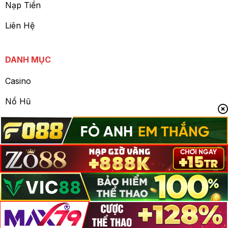
Nạp Tiền
Liên Hệ
DANH MỤC
Casino
Nổ Hũ
Thể Thao
Bắn Cá
Xổ số
Hướng Dẫn
Copyright 2025 © for88