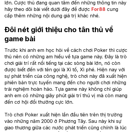
lớn. Cược thủ đang quan tâm đến những thông tin này
hãy theo dõi bài viết dưới đây để được
For88
cung
cấp thêm những nội dung giá trị khác nhé.
Đôi nét giới thiệu cho tân thủ về
game bài
Trước khi anh em học hỏi về cách chơi Poker thì cược
thủ nên có những am hiểu về tựa game này. Đây là trò
chơi giải trí rất nổi tiếng tại các sòng bài lớn, nó còn
được biết đến với tên gọi là Xì tố, Xì phé. Hiện nay với
sự phát triển của công nghệ, trò chơi này đã xuất hiện
phiên bản trực tuyến mang đến cho người chơi những
trải nghiệm hoàn hảo. Tựa game này không chỉ giúp
anh em có những giây phút giải trí thú vị mà còn mang
đến cơ hội đổi thưởng cực lớn.
Trò chơi Poker xuất hiện lần đầu tiên trên thị trường
vào những năm 2000 ở Phương Tây. Sau này khi sự
giao thương giữa các nước phát triển cũng chính là lúc