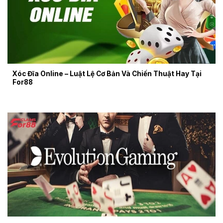
Xóc Đĩa Online – Luật Lệ Cơ Bản Và Chiến Thuật Hay Tại
For88