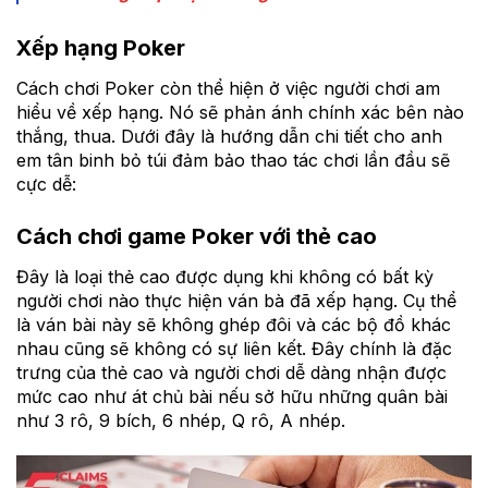
Xếp hạng Poker
Cách chơi Poker còn thể hiện ở việc người chơi am
hiểu về xếp hạng. Nó sẽ phản ánh chính xác bên nào
thắng, thua. Dưới đây là hướng dẫn chi tiết cho anh
em tân binh bỏ túi đảm bảo thao tác chơi lần đầu sẽ
cực dễ:
Cách chơi game Poker với thẻ cao
Đây là loại thẻ cao được dụng khi không có bất kỳ
người chơi nào thực hiện ván bà đã xếp hạng. Cụ thể
là ván bài này sẽ không ghép đôi và các bộ đồ khác
nhau cũng sẽ không có sự liên kết. Đây chính là đặc
trưng của thẻ cao và người chơi dễ dàng nhận được
mức cao như át chủ bài nếu sở hữu những quân bài
như 3 rô, 9 bích, 6 nhép, Q rô, A nhép.