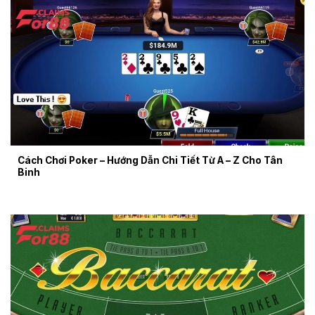
Cách Chơi Poker – Hướng Dẫn Chi Tiết Từ A – Z Cho Tân
Binh