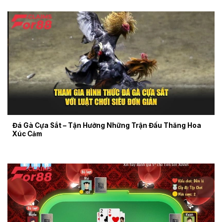
Đá Gà Cựa Sắt – Tận Hưởng Những Trận Đấu Thăng Hoa
Xúc Cảm