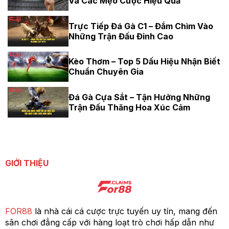
Và Các Mẹo Cược Hiệu Quả
Trực Tiếp Đá Gà C1 – Đắm Chìm Vào
Những Trận Đấu Đỉnh Cao
Kèo Thơm – Top 5 Dấu Hiệu Nhận Biết
Chuẩn Chuyên Gia
Đá Gà Cựa Sắt – Tận Hưởng Những
Trận Đấu Thăng Hoa Xúc Cảm
GIỚI THIỆU
FOR88
là nhà cái cá cược trực tuyến uy tín, mang đến
sân chơi đẳng cấp với hàng loạt trò chơi hấp dẫn như