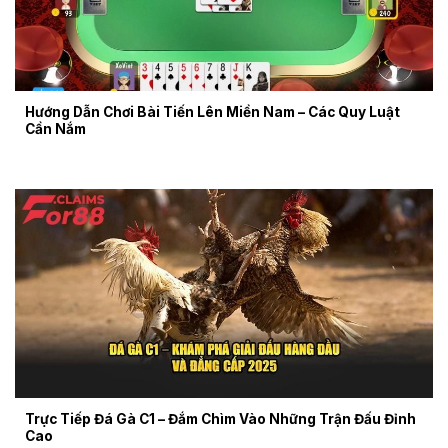
Hướng Dẫn Chơi Bài Tiến Lên Miền Nam – Các Quy Luật
Cần Nắm
Trực Tiếp Đá Gà C1 – Đắm Chìm Vào Những Trận Đấu Đỉnh
Cao