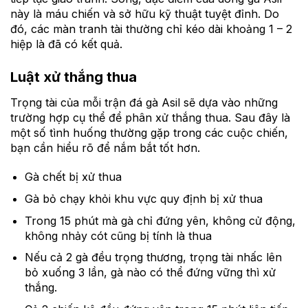
này là máu chiến và sở hữu kỹ thuật tuyệt đỉnh. Do
đó, các màn tranh tài thường chỉ kéo dài khoảng 1 – 2
hiệp là đã có kết quả.
Luật xử thắng thua
Trọng tài của mỗi trận đá gà Asil sẽ dựa vào những
trường hợp cụ thể để phân xử thắng thua. Sau đây là
một số tình huống thường gặp trong các cuộc chiến,
bạn cần hiểu rõ để nắm bắt tốt hơn.
Gà chết bị xử thua
Gà bỏ chạy khỏi khu vực quy định bị xử thua
Trong 15 phút mà gà chỉ đứng yên, không cử động,
không nhảy cót cũng bị tính là thua
Nếu cả 2 gà đều trọng thương, trọng tài nhấc lên
bỏ xuống 3 lần, gà nào có thể đứng vững thì xử
thắng.