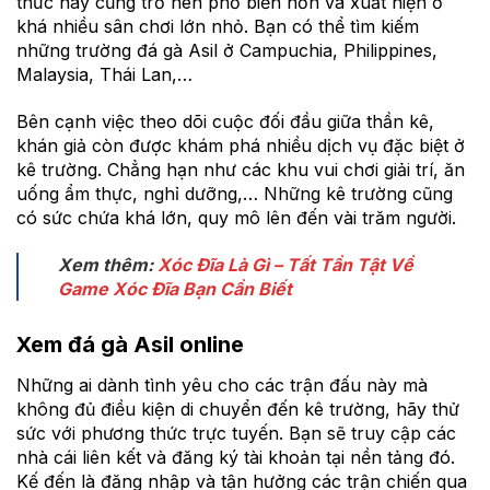
thức này cũng trở nên phổ biến hơn và xuất hiện ở
khá nhiều sân chơi lớn nhỏ. Bạn có thể tìm kiếm
những trường đá gà Asil ở Campuchia, Philippines,
Malaysia, Thái Lan,…
Bên cạnh việc theo dõi cuộc đối đầu giữa thần kê,
khán giả còn được khám phá nhiều dịch vụ đặc biệt ở
kê trường. Chẳng hạn như các khu vui chơi giải trí, ăn
uống ẩm thực, nghỉ dưỡng,… Những kê trường cũng
có sức chứa khá lớn, quy mô lên đến vài trăm người.
Xem thêm:
Xóc Đĩa Là Gì – Tất Tần Tật Về
Game Xóc Đĩa Bạn Cần Biết
Xem đá gà Asil online
Những ai dành tình yêu cho các trận đấu này mà
không đủ điều kiện di chuyển đến kê trường, hãy thử
sức với phương thức trực tuyến. Bạn sẽ truy cập các
nhà cái liên kết và đăng ký tài khoản tại nền tảng đó.
Kế đến là đăng nhập và tận hưởng các trận chiến qua