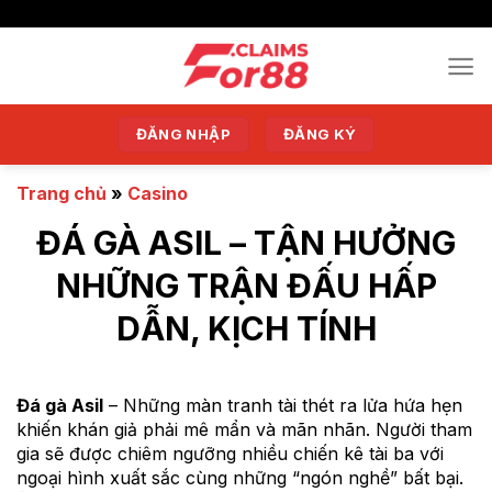
Bỏ
f
qua
nội
dung
ĐĂNG NHẬP
ĐĂNG KÝ
Trang chủ
»
Casino
ĐÁ GÀ ASIL – TẬN HƯỞNG
NHỮNG TRẬN ĐẤU HẤP
DẪN, KỊCH TÍNH
Đá gà Asil
– Những màn tranh tài thét ra lửa hứa hẹn
khiến khán giả phải mê mẩn và mãn nhãn. Người tham
gia sẽ được chiêm ngưỡng nhiều chiến kê tài ba với
ngoại hình xuất sắc cùng những “ngón nghề” bất bại.