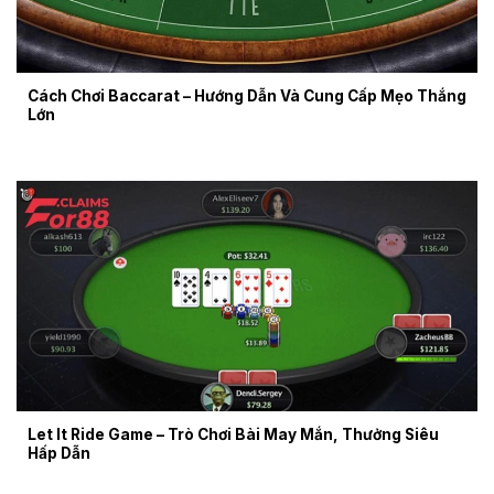
Cách Chơi Baccarat – Hướng Dẫn Và Cung Cấp Mẹo Thắng
Lớn
Let It Ride Game – Trò Chơi Bài May Mắn, Thưởng Siêu
Hấp Dẫn