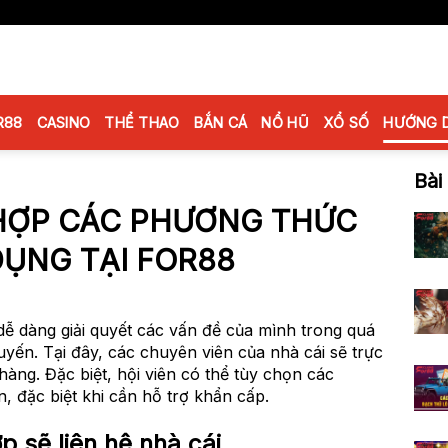
R88
CASINO
THỂ THAO
BẮN CÁ
NỔ HŨ
XỔ SỐ
HƯỚNG 
Bài
 HỢP CÁC PHƯƠNG THỨC
ỤNG TẠI FOR88
 dễ dàng giải quyết các vấn đề của mình trong quá
uyến. Tại đây, các chuyên viên của nhà cái sẽ trực
hàng. Đặc biệt, hội viên có thể tùy chọn các
, đặc biệt khi cần hỗ trợ khẩn cấp.
 sẽ liên hệ nhà cái