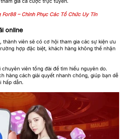
i tham gia cá cược trực tuyến.
 For88 – Chinh Phục Các Tổ Chức Uy Tín
i online
, thành viên sẽ có cơ hội tham gia các sự kiện ưu
i trường hợp đặc biệt, khách hàng không thể nhận
i chuyên viên tổng đài để tìm hiểu nguyên do.
ch hàng cách giải quyết nhanh chóng, giúp bạn dễ
i hấp dẫn.