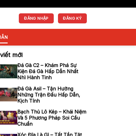
ĐĂNG NHẬP
ĐĂNG KÝ
DẪN
 viết mới
Đá Gà C2 – Khám Phá Sự
Kiện Đá Gà Hấp Dẫn Nhất
Nhì Hành Tinh
Đá Gà Asil – Tận Hưởng
Những Trận Đấu Hấp Dẫn,
Kịch Tính
Bạch Thủ Lô Kép – Khái Niệm
Và 5 Phương Pháp Soi Cầu
Chuẩn
Xóc Đĩa Là Gì – Tất Tần Tật