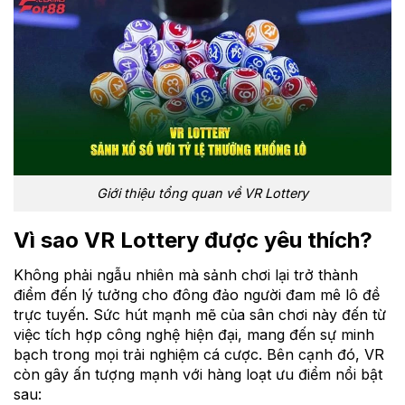
Giới thiệu tổng quan về VR Lottery
Vì sao VR Lottery được yêu thích?
Không phải ngẫu nhiên mà sảnh chơi lại trở thành
điểm đến lý tưởng cho đông đảo người đam mê lô đề
trực tuyến. Sức hút mạnh mẽ của sân chơi này đến từ
việc tích hợp công nghệ hiện đại, mang đến sự minh
bạch trong mọi trải nghiệm cá cược. Bên cạnh đó, VR
còn gây ấn tượng mạnh với hàng loạt ưu điểm nổi bật
sau: