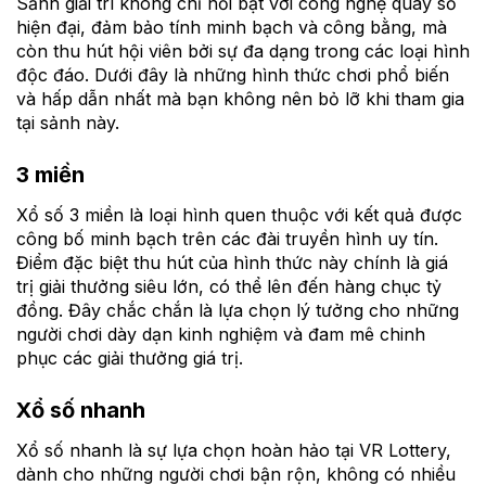
Sảnh giải trí không chỉ nổi bật với công nghệ quay số
hiện đại, đảm bảo tính minh bạch và công bằng, mà
còn thu hút hội viên bởi sự đa dạng trong các loại hình
độc đáo. Dưới đây là những hình thức chơi phổ biến
và hấp dẫn nhất mà bạn không nên bỏ lỡ khi tham gia
tại sảnh này.
3 miền
Xổ số 3 miền là loại hình quen thuộc với kết quả được
công bố minh bạch trên các đài truyền hình uy tín.
Điểm đặc biệt thu hút của hình thức này chính là giá
trị giải thưởng siêu lớn, có thể lên đến hàng chục tỷ
đồng. Đây chắc chắn là lựa chọn lý tưởng cho những
người chơi dày dạn kinh nghiệm và đam mê chinh
phục các giải thưởng giá trị.
Xổ số nhanh
Xổ số nhanh là sự lựa chọn hoàn hảo tại VR Lottery,
dành cho những người chơi bận rộn, không có nhiều