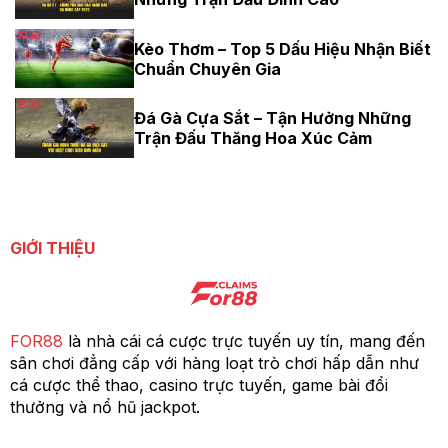
Kèo Thơm – Top 5 Dấu Hiệu Nhận Biết
Chuẩn Chuyên Gia
Đá Gà Cựa Sắt – Tận Hưởng Những
Trận Đấu Thăng Hoa Xúc Cảm
GIỚI THIỆU
FOR88
là nhà cái cá cược trực tuyến uy tín, mang đến
sân chơi đẳng cấp với hàng loạt trò chơi hấp dẫn như
cá cược thể thao, casino trực tuyến, game bài đổi
thưởng và nổ hũ jackpot.