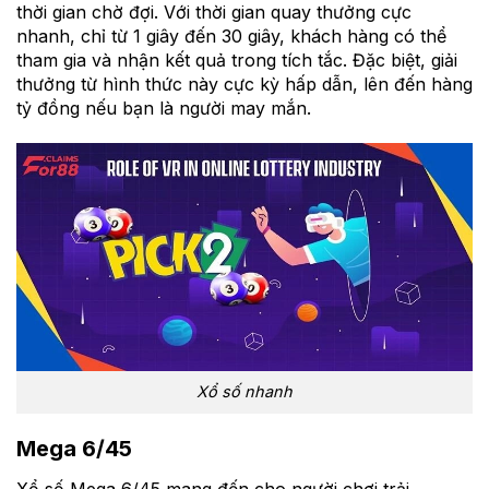
thời gian chờ đợi. Với thời gian quay thưởng cực
nhanh, chỉ từ 1 giây đến 30 giây, khách hàng có thể
tham gia và nhận kết quả trong tích tắc. Đặc biệt, giải
thưởng từ hình thức này cực kỳ hấp dẫn, lên đến hàng
tỷ đồng nếu bạn là người may mắn.
Xổ số nhanh
Mega 6/45