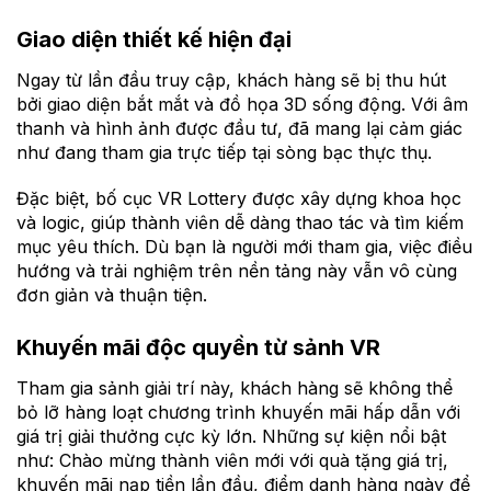
Giao diện thiết kế hiện đại
Ngay từ lần đầu truy cập, khách hàng sẽ bị thu hút
bởi giao diện bắt mắt và đồ họa 3D sống động. Với âm
thanh và hình ảnh được đầu tư, đã mang lại cảm giác
như đang tham gia trực tiếp tại sòng bạc thực thụ.
Đặc biệt, bố cục VR Lottery được xây dựng khoa học
và logic, giúp thành viên dễ dàng thao tác và tìm kiếm
mục yêu thích. Dù bạn là người mới tham gia, việc điều
hướng và trải nghiệm trên nền tảng này vẫn vô cùng
đơn giản và thuận tiện.
Khuyến mãi độc quyền từ sảnh VR
Tham gia sảnh giải trí này, khách hàng sẽ không thể
bỏ lỡ hàng loạt chương trình khuyến mãi hấp dẫn với
giá trị giải thưởng cực kỳ lớn. Những sự kiện nổi bật
như: Chào mừng thành viên mới với quà tặng giá trị,
khuyến mãi nạp tiền lần đầu, điểm danh hàng ngày để