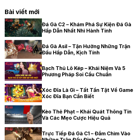
Bài viết mới
Đá Gà C2 – Khám Phá Sự Kiện Đá Gà
Hấp Dẫn Nhất Nhì Hành Tinh
Đá Gà Asil – Tận Hưởng Những Trận
Đấu Hấp Dẫn, Kịch Tính
Bạch Thủ Lô Kép – Khái Niệm Và 5
Phương Pháp Soi Cầu Chuẩn
Xóc Đĩa Là Gì – Tất Tần Tật Về Game
Xóc Đĩa Bạn Cần Biết
Kèo Thẻ Phạt – Khái Quát Thông Tin
Và Các Mẹo Cược Hiệu Quả
Trực Tiếp Đá Gà C1 – Đắm Chìm Vào
Những Trận Đấu Đỉnh Cao