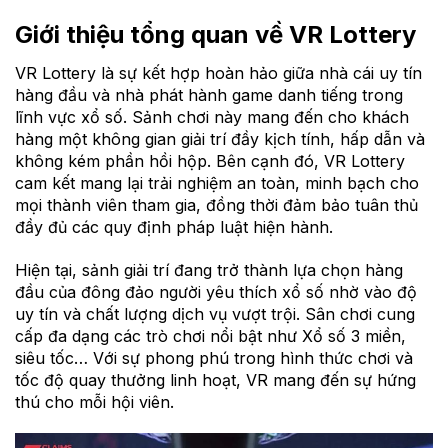
Giới thiệu tổng quan về VR Lottery
VR Lottery là sự kết hợp hoàn hảo giữa nhà cái uy tín
hàng đầu và nhà phát hành game danh tiếng trong
lĩnh vực xổ số. Sảnh chơi này mang đến cho khách
hàng một không gian giải trí đầy kịch tính, hấp dẫn và
không kém phần hồi hộp. Bên cạnh đó, VR Lottery
cam kết mang lại trải nghiệm an toàn, minh bạch cho
mọi thành viên tham gia, đồng thời đảm bảo tuân thủ
đầy đủ các quy định pháp luật hiện hành.
Hiện tại, sảnh giải trí đang trở thành lựa chọn hàng
đầu của đông đảo người yêu thích xổ số nhờ vào độ
uy tín và chất lượng dịch vụ vượt trội. Sân chơi cung
cấp đa dạng các trò chơi nổi bật như Xổ số 3 miền,
siêu tốc… Với sự phong phú trong hình thức chơi và
tốc độ quay thưởng linh hoạt, VR mang đến sự hứng
thú cho mỗi hội viên.