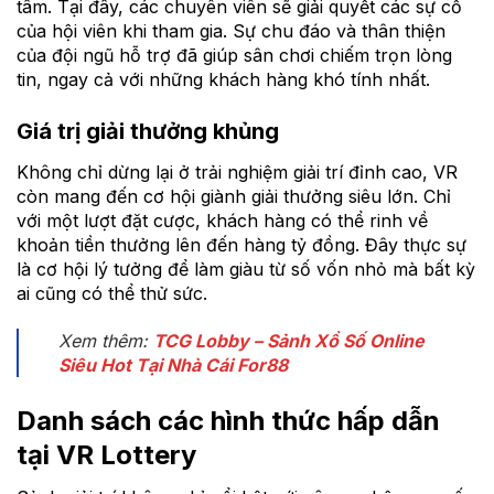
tâm. Tại đây, các chuyên viên sẽ giải quyết các sự cố
của hội viên khi tham gia. Sự chu đáo và thân thiện
của đội ngũ hỗ trợ đã giúp sân chơi chiếm trọn lòng
tin, ngay cả với những khách hàng khó tính nhất.
Giá trị giải thưởng khủng
Không chỉ dừng lại ở trải nghiệm giải trí đỉnh cao, VR
còn mang đến cơ hội giành giải thưởng siêu lớn. Chỉ
với một lượt đặt cược, khách hàng có thể rinh về
khoản tiền thưởng lên đến hàng tỷ đồng. Đây thực sự
là cơ hội lý tưởng để làm giàu từ số vốn nhỏ mà bất kỳ
ai cũng có thể thử sức.
Xem thêm:
TCG Lobby – Sảnh Xổ Số Online
Siêu Hot Tại Nhà Cái For88
Danh sách các hình thức hấp dẫn
tại VR Lottery