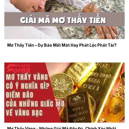
Mơ Thấy Tiền – Dự Báo Mất Mát Hay Phát Lộc Phát Tài?
Mơ Thấy Vàng – Những Giải Mã Đầy Đủ, Chính Xác Nhất