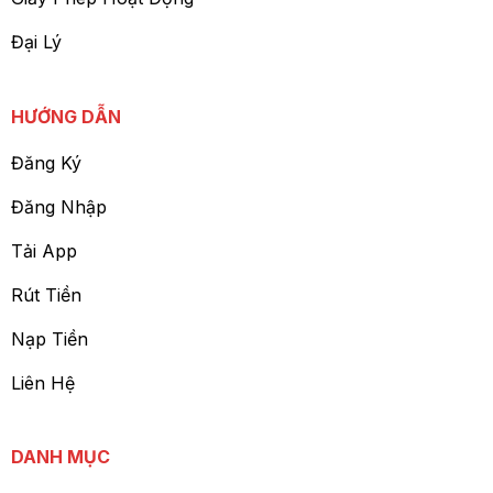
Đại Lý
HƯỚNG DẪN
Đăng Ký
Đăng Nhập
Tải App
Rút Tiền
Nạp Tiền
Liên Hệ
DANH MỤC