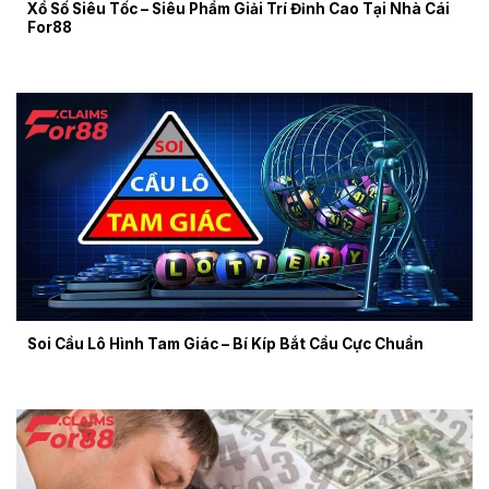
Xổ Số Siêu Tốc – Siêu Phẩm Giải Trí Đỉnh Cao Tại Nhà Cái
For88
Soi Cầu Lô Hình Tam Giác – Bí Kíp Bắt Cầu Cực Chuẩn