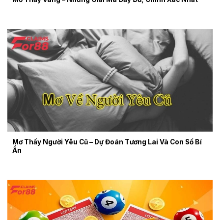
Mơ Thấy Người Yêu Cũ – Dự Đoán Tương Lai Và Con Số Bí
Ẩn