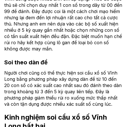
thủ sẽ chỉ chọn duy nhất 1 con số trong dãy từ 00 đến
99 để đánh. Đây được coi là một cách chơi mạo hiểm
nhưng lại đem đến lợi nhuận rất cao cho tất cả cược
thủ. Nhưng anh em nên dựa vào các bộ số xuất hiện
nhiều ở 5 kỳ quay gần nhất hoặc chọn những con số
có tần suất xuất hiện đều đặn. Đặc biệt muốn hạn chế
rủi ro hãy kết hợp cùng lô gan để loại bỏ con số
không được may mắn.
Soi theo dàn đề
Người chơi cũng có thể thực hiện soi cầu xổ số Vĩnh
Long bằng phương pháp xây dựng dàn đề từ 10 đến
20 con số có xác suất cao nhất sau đó đánh theo dàn
trong khoảng từ 3 đến 5 kỳ quay liên tiếp. Đây là
phương pháp giảm thiểu rủi ro xuống mức thấp nhất
và còn tận dụng được nhiều xác suất số cùng lúc.
Kinh nghiệm soi cầu xổ số Vĩnh
Long bất bại