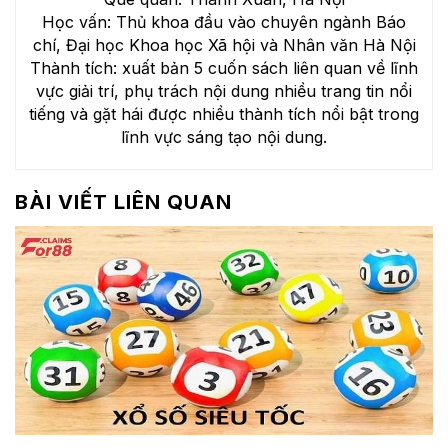
Học vấn: Thủ khoa đầu vào chuyên ngành Báo
chí, Đại học Khoa học Xã hội và Nhân văn Hà Nội
Thành tích: xuất bản 5 cuốn sách liên quan về lĩnh
vực giải trí, phụ trách nội dung nhiều trang tin nổi
tiếng và gặt hái được nhiều thành tích nổi bật trong
lĩnh vực sáng tạo nội dung.
BÀI VIẾT LIÊN QUAN