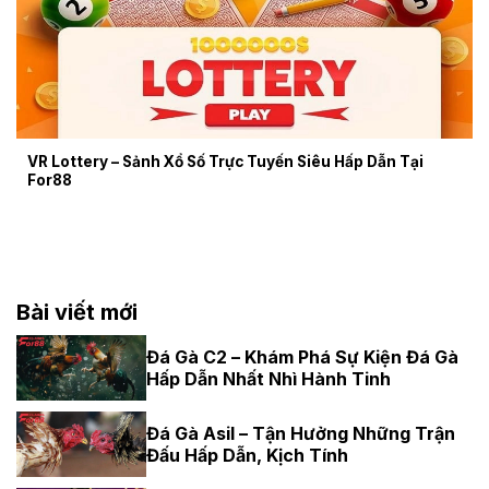
VR Lottery – Sảnh Xổ Số Trực Tuyến Siêu Hấp Dẫn Tại
For88
Bài viết mới
Đá Gà C2 – Khám Phá Sự Kiện Đá Gà
Hấp Dẫn Nhất Nhì Hành Tinh
Đá Gà Asil – Tận Hưởng Những Trận
Đấu Hấp Dẫn, Kịch Tính