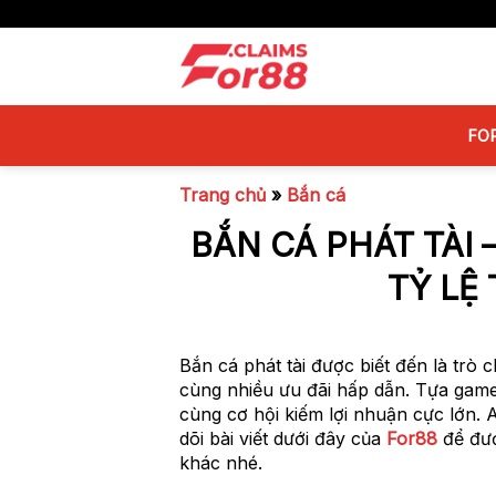
Bỏ
f
qua
nội
dung
FO
Trang chủ
»
Bắn cá
BẮN CÁ PHÁT TÀI 
TỶ LỆ
Bắn cá phát tài được biết đến là trò c
cùng nhiều ưu đãi hấp dẫn. Tựa game
cùng cơ hội kiếm lợi nhuận cực lớn.
dõi bài viết dưới đây của
For88
để đượ
khác nhé.