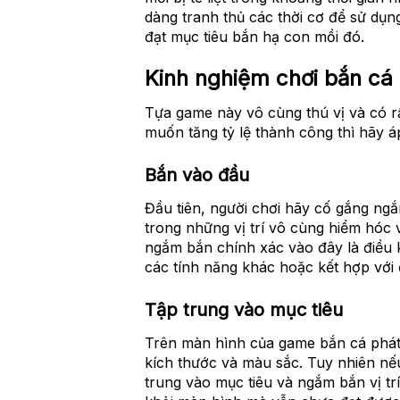
dàng tranh thủ các thời cơ để sử dụn
đạt mục tiêu bắn hạ con mồi đó.
Kinh nghiệm chơi bắn cá 
Tựa game này vô cùng thú vị và có r
muốn tăng tỷ lệ thành công thì hãy 
Bắn vào đầu
Đầu tiên, người chơi hãy cố gắng ngắ
trong những vị trí vô cùng hiểm hóc 
ngắm bắn chính xác vào đây là điều 
các tính năng khác hoặc kết hợp với đ
Tập trung vào mục tiêu
Trên màn hình của game bắn cá phát t
kích thước và màu sắc. Tuy nhiên nế
trung vào mục tiêu và ngắm bắn vị t