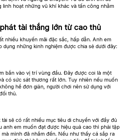
g linh hoạt những vũ khí khác và tấn công nhằm
phát tài thắng lớn từ cao thủ
ất nhiều khuyến mãi đặc sắc, hấp dẫn. Anh em
áp dụng những kinh nghiệm được chia sẻ dưới đây:
m bắn vào vị trí vùng đầu. Đây được coi là một
và có sức sát thương rất lớn. Tuy nhiên nếu muốn
không hề đơn giản, người chơi nên sử dụng với
ối thủ.
ài sẽ có rất nhiều mục tiêu di chuyển với đầy đủ
u anh em muốn đạt được hiệu quả cao thì phải tập
rí mà mình đã nhắm đến. Nếu như thấy cá sắp ra