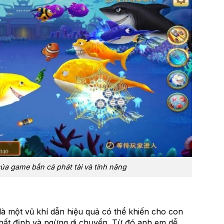
ủa game bắn cá phát tài và tính năng
 là một vũ khí dẫn hiệu quả có thể khiến cho con
 nhất định và ngừng di chuyển. Từ đó anh em dễ