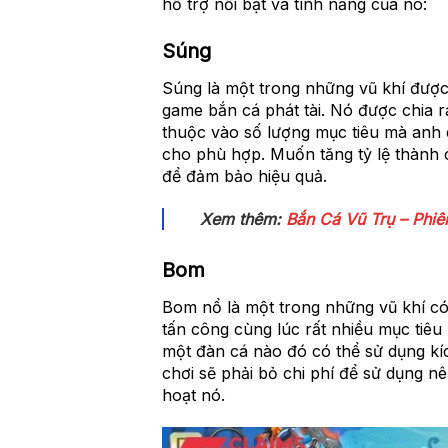
hỗ trợ nổi bật và tính năng của nó:
Súng
Súng là một trong những vũ khí được
game bắn cá phát tài. Nó được chia 
thuộc vào số lượng mục tiêu mà anh
cho phù hợp. Muốn tăng tỷ lệ thành 
để đảm bảo hiệu quả.
Xem thêm:
Bắn Cá Vũ Trụ – Phi
Bom
Bom nổ là một trong những vũ khí có 
tấn công cùng lúc rất nhiều mục ti
một đàn cá nào đó có thể sử dụng kí
chơi sẽ phải bỏ chi phí để sử dụng n
hoạt nó.