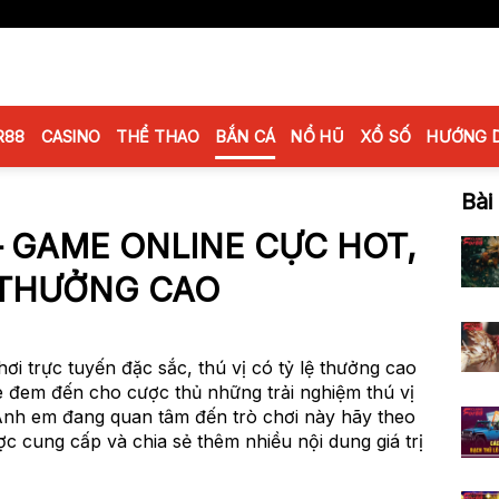
R88
CASINO
THỂ THAO
BẮN CÁ
NỔ HŨ
XỔ SỐ
HƯỚNG 
Bài
– GAME ONLINE CỰC HOT,
 THƯỞNG CAO
hơi trực tuyến đặc sắc, thú vị có tỷ lệ thưởng cao
 đem đến cho cược thủ những trải nghiệm thú vị
 Anh em đang quan tâm đến trò chơi này hãy theo
c cung cấp và chia sẻ thêm nhiều nội dung giá trị