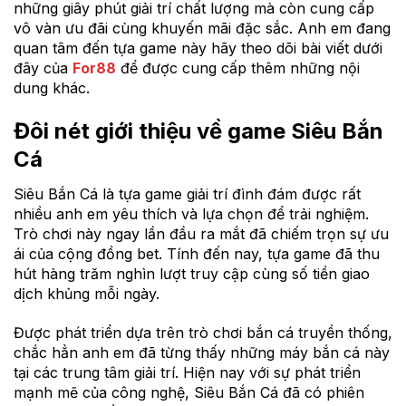
những giây phút giải trí chất lượng mà còn cung cấp
vô vàn ưu đãi cùng khuyến mãi đặc sắc. Anh em đang
quan tâm đến tựa game này hãy theo dõi bài viết dưới
đây của
For88
để được cung cấp thêm những nội
dung khác.
Đôi nét giới thiệu về game Siêu Bắn
Cá
Siêu Bắn Cá là tựa game giải trí đình đám được rất
nhiều anh em yêu thích và lựa chọn để trải nghiệm.
Trò chơi này ngay lần đầu ra mắt đã chiếm trọn sự ưu
ái của cộng đồng bet. Tính đến nay, tựa game đã thu
hút hàng trăm nghìn lượt truy cập cùng số tiền giao
dịch khủng mỗi ngày.
Được phát triển dựa trên trò chơi bắn cá truyền thống,
chắc hẳn anh em đã từng thấy những máy bắn cá này
tại các trung tâm giải trí. Hiện nay với sự phát triển
mạnh mẽ của công nghệ, Siêu Bắn Cá đã có phiên