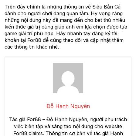
Trên đây chính là những thông tin về Siêu Bắn Cá
dành cho người chơi đang quan tâm. Hy vọng rằng
những nội dung này đã mang đến cho bet thủ nhiều
kiến thức giá trị cùng giúp anh em lựa chọn được tựa
game giải trí phù hợp. Hãy nhanh tay đăng ký tài
khoản tại For88 để cùng theo dõi và cập nhật thêm
các thông tin khác nhé.
Đỗ Hạnh Nguyên
Tác giả For88 – Đỗ Hạnh Nguyên, người phụ trách
việc biên tập và sáng tạo nội dung cho website
For88.claims. Thông tin cơ bản về tác giả Hạnh