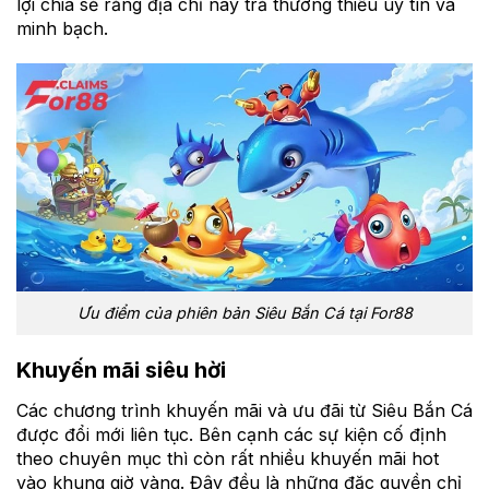
lợi chia sẻ rằng địa chỉ này trả thưởng thiếu uy tín và
minh bạch.
Ưu điểm của phiên bản Siêu Bắn Cá tại For88
Khuyến mãi siêu hời
Các chương trình khuyến mãi và ưu đãi từ Siêu Bắn Cá
được đổi mới liên tục. Bên cạnh các sự kiện cố định
theo chuyên mục thì còn rất nhiều khuyến mãi hot
vào khung giờ vàng. Đây đều là những đặc quyền chỉ