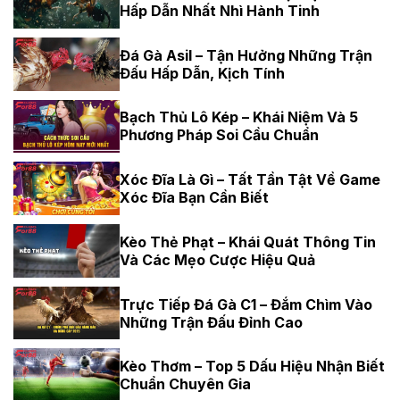
Hấp Dẫn Nhất Nhì Hành Tinh
Đá Gà Asil – Tận Hưởng Những Trận
Đấu Hấp Dẫn, Kịch Tính
Bạch Thủ Lô Kép – Khái Niệm Và 5
Phương Pháp Soi Cầu Chuẩn
Xóc Đĩa Là Gì – Tất Tần Tật Về Game
Xóc Đĩa Bạn Cần Biết
Kèo Thẻ Phạt – Khái Quát Thông Tin
Và Các Mẹo Cược Hiệu Quả
Trực Tiếp Đá Gà C1 – Đắm Chìm Vào
Những Trận Đấu Đỉnh Cao
Kèo Thơm – Top 5 Dấu Hiệu Nhận Biết
Chuẩn Chuyên Gia