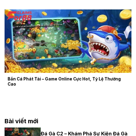
Bắn Cá Phát Tài – Game Online Cực Hot, Tỷ Lệ Thưởng
Cao
Bài viết mới
Đá Gà C2 – Khám Phá Sự Kiện Đá Gà