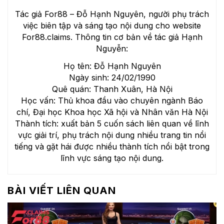
Tác giả For88 – Đỗ Hạnh Nguyên, người phụ trách
việc biên tập và sáng tạo nội dung cho website
For88.claims. Thông tin cơ bản về tác giả Hạnh
Nguyễn:
Họ tên: Đỗ Hạnh Nguyên
Ngày sinh: 24/02/1990
Quê quán: Thanh Xuân, Hà Nội
Học vấn: Thủ khoa đầu vào chuyên ngành Báo
chí, Đại học Khoa học Xã hội và Nhân văn Hà Nội
Thành tích: xuất bản 5 cuốn sách liên quan về lĩnh
vực giải trí, phụ trách nội dung nhiều trang tin nổi
tiếng và gặt hái được nhiều thành tích nổi bật trong
lĩnh vực sáng tạo nội dung.
BÀI VIẾT LIÊN QUAN