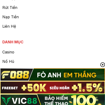
Rút Tiền
Nạp Tiền
Liên Hệ
DANH MỤC
Casino
Nổ Hũ
Thể Thao
Bắn Cá
Xổ số
Hướng Dẫn