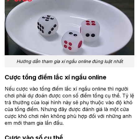
Hướng dẫn tham gia xí ngầu online đúng luật nhất
Cược tổng điểm lắc xí ngầu online
Nếu cược vào tổng điểm lắc xí ngầu online thì người
chơi phải dự đoán được con số điểm tổng cụ thể. Tỷ lệ
trả thưởng của loại hình này sẽ phụ thuộc vào độ khó
của tổng điểm. Nhưng đây được đánh giá là một cửa
cược khó chơi nên không phù hợp đối với những anh
em mới tham gia lần đầu.
Cược vào số cụ thể