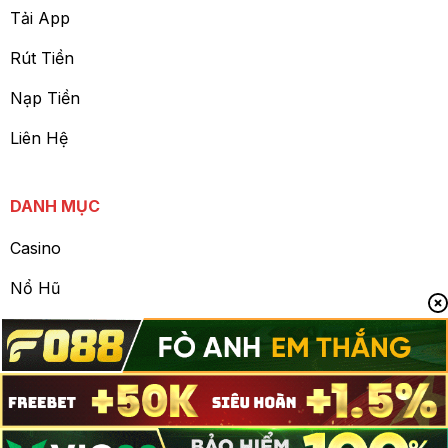
Tải App
Rút Tiền
Nạp Tiền
Liên Hệ
DANH MỤC
Casino
Nổ Hũ
Thể Thao
Bắn Cá
Xổ số
Hướng Dẫn