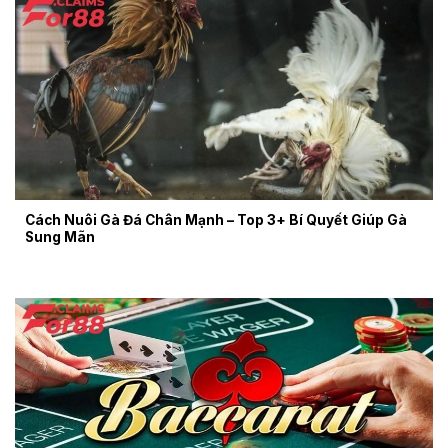
Cách Nuôi Gà Đá Chân Mạnh – Top 3+ Bí Quyết Giúp Gà
Sung Mãn