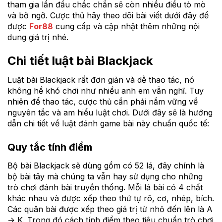
tham gia lần đầu chắc chắn sẽ còn nhiều điều tò mò
và bỡ ngỡ. Cược thủ hãy theo dõi bài viết dưới đây để
được
For88
cung cấp và cập nhật thêm những nội
dung giá trị nhé.
Chi tiết luật bài Blackjack
Luật bài Blackjack rất đơn giản và dễ thao tác, nó
không hề khó chơi như nhiều anh em vẫn nghĩ. Tuy
nhiên để thao tác, cược thủ cần phải nắm vững về
nguyên tắc và am hiểu luật chơi. Dưới đây sẽ là hướng
dẫn chi tiết về luật đánh game bài này chuẩn quốc tế:
Quy tắc tính điểm
Bộ bài Blackjack sẽ dùng gồm có 52 lá, đây chính là
bộ bài tây mà chúng ta vẫn hay sử dụng cho những
trò chơi đánh bài truyền thống. Mỗi lá bài có 4 chất
khác nhau và được xếp theo thứ tự rô, cơ, nhép, bích.
Các quân bài được xếp theo giá trị từ nhỏ đến lên là A
-> K. Trong đó cách tính điểm theo tiêu chuẩn trò chơi