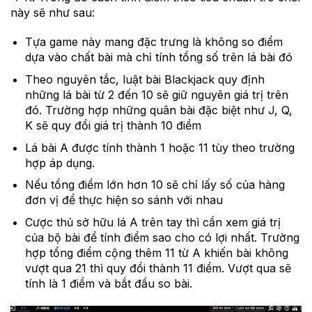
này sẽ như sau:
Tựa game này mang đặc trưng là không so điểm
dựa vào chất bài mà chỉ tính tổng số trên lá bài đó
Theo nguyên tắc, luật bài Blackjack quy định
những lá bài từ 2 đến 10 sẽ giữ nguyên giá trị trên
đó. Trường hợp những quân bài đặc biệt như J, Q,
K sẽ quy đổi giá trị thành 10 điểm
Lá bài A được tính thành 1 hoặc 11 tùy theo trường
hợp áp dụng.
Nếu tổng điểm lớn hơn 10 sẽ chỉ lấy số của hàng
đơn vị để thực hiện so sánh với nhau
Cược thủ sở hữu lá A trên tay thì cần xem giá trị
của bộ bài để tính điểm sao cho có lợi nhất. Trường
hợp tổng điểm cộng thêm 11 từ A khiến bài không
vượt qua 21 thì quy đổi thành 11 điểm. Vượt qua sẽ
tính là 1 điểm và bắt đầu so bài.