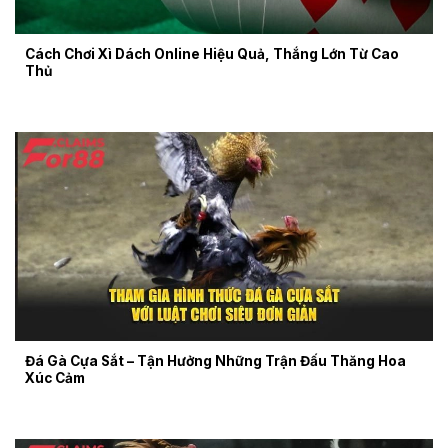
Cách Chơi Xì Dách Online Hiệu Quả, Thắng Lớn Từ Cao
Thủ
Đá Gà Cựa Sắt – Tận Hưởng Những Trận Đấu Thăng Hoa
Xúc Cảm