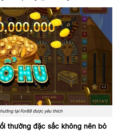
thưởng tại For88 được yêu thích
ổi thưởng đặc sắc không nên bỏ