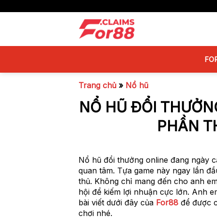
Bỏ
f
qua
nội
dung
FO
Trang chủ
»
Nổ hũ
NỔ HŨ ĐỔI THƯỞNG
PHẦN T
Nổ hũ đổi thưởng online đang ngày c
quan tâm. Tựa game này ngay lần đầu
thủ. Không chỉ mang đến cho anh em 
hội để kiếm lợi nhuận cực lớn. Anh 
bài viết dưới đây của
For88
để được cậ
chơi nhé.