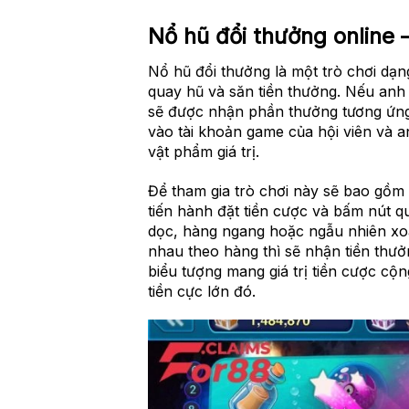
Nổ hũ đổi thưởng online
Nổ hũ đổi thưởng là một trò chơi dạng
quay hũ và săn tiền thưởng. Nếu anh 
sẽ được nhận phần thưởng tương ứng
vào tài khoản game của hội viên và 
vật phẩm giá trị.
Để tham gia trò chơi này sẽ bao gồm
tiến hành đặt tiền cược và bấm nút 
dọc, hàng ngang hoặc ngẫu nhiên xo
nhau theo hàng thì sẽ nhận tiền thư
biểu tượng mang giá trị tiền cược cộn
tiền cực lớn đó.