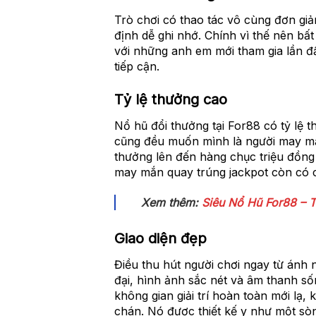
Trò chơi có thao tác vô cùng đơn gi
định dễ ghi nhớ. Chính vì thế nên bất
với những anh em mới tham gia lần 
tiếp cận.
Tỷ lệ thưởng cao
Nổ hũ đổi thưởng tại For88 có tỷ lệ 
cũng đều muốn mình là người may mắn
thưởng lên đến hàng chục triệu đồng
may mắn quay trúng jackpot còn có c
Xem thêm:
Siêu Nổ Hũ For88 – 
Giao diện đẹp
Điều thu hút người chơi ngay từ ánh n
đại, hình ảnh sắc nét và âm thanh số
không gian giải trí hoàn toàn mới lạ
chán. Nó được thiết kế y như một sò