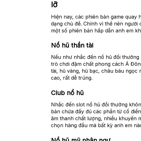
lỡ
Hiện nay, các phiên bản game quay h
dạng chủ đề. Chính vì thế nên người 
một số phiên bản hấp dẫn anh em kh
Nổ hũ thần tài
Nếu như nhắc đến nổ hũ đổi thưởng 
trò chơi đậm chất phong cách Á Đôn
tài, hũ vàng, hũ bạc, châu báu ngọc 
cao, rất dễ trúng.
Club nổ hũ
Nhắc đến slot nổ hũ đổi thưởng khôn
bản chứa đầy đủ các phần từ cổ điển 
âm thanh chất lượng, nhiều khuyến m
chọn hàng đầu mà bất kỳ anh em nào
Nổ hũ mỹ nhân ngư