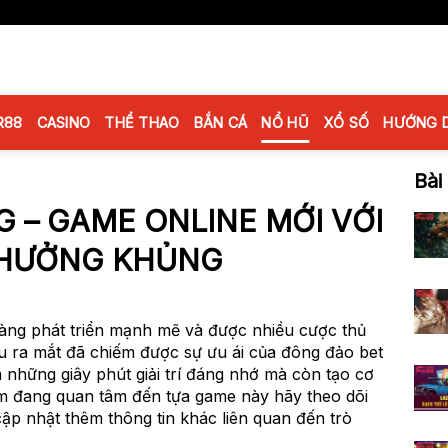
R88
CASINO
THỂ THAO
BẮN CÁ
NỔ HŨ
XỔ SỐ
HƯỚNG 
Bài
 – GAME ONLINE MỚI VỚI
HƯỞNG KHỦNG
àng phát triển mạnh mẽ và được nhiều cược thủ
 ra mắt đã chiếm được sự ưu ái của đông đảo bet
những giây phút giải trí đáng nhớ mà còn tạo cơ
em đang quan tâm đến tựa game này hãy theo dõi
p nhật thêm thông tin khác liên quan đến trò