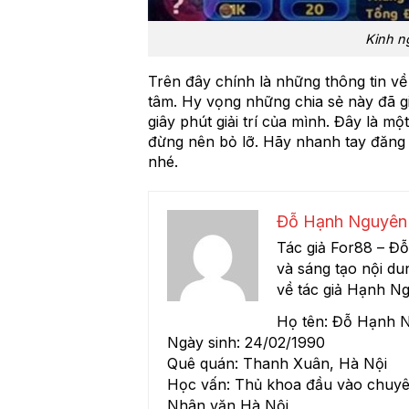
Kinh n
Trên đây chính là những thông tin v
tâm. Hy vọng những chia sẻ này đã 
giây phút giải trí của mình. Đây là m
đừng nên bỏ lỡ. Hãy nhanh tay đăng k
nhé.
Đỗ Hạnh Nguyên
Tác giả For88 – Đỗ
và sáng tạo nội du
về tác giả Hạnh N
Họ tên: Đỗ Hạnh 
Ngày sinh: 24/02/1990
Quê quán: Thanh Xuân, Hà Nội
Học vấn: Thủ khoa đầu vào chuyê
Nhân văn Hà Nội