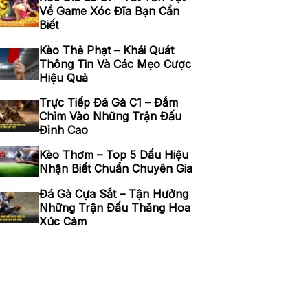
Về Game Xóc Đĩa Bạn Cần
Biết
Kèo Thẻ Phạt – Khái Quát
Thông Tin Và Các Mẹo Cược
Hiệu Quả
Trực Tiếp Đá Gà C1 – Đắm
Chìm Vào Những Trận Đấu
Đỉnh Cao
Kèo Thơm – Top 5 Dấu Hiệu
Nhận Biết Chuẩn Chuyên Gia
Đá Gà Cựa Sắt – Tận Hưởng
Những Trận Đấu Thăng Hoa
Xúc Cảm