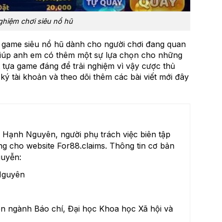
ghiệm chơi siêu nổ hũ
ề game siêu nổ hũ dành cho người chơi đang quan
giúp anh em có thêm một sự lựa chọn cho những
ột tựa game đáng để trải nghiệm vì vậy cược thủ
ý tài khoản và theo dõi thêm các bài viết mới đây
 Hạnh Nguyên, người phụ trách việc biên tập
ng cho website For88.claims. Thông tin cơ bản
guyễn:
Nguyên
n ngành Báo chí, Đại học Khoa học Xã hội và