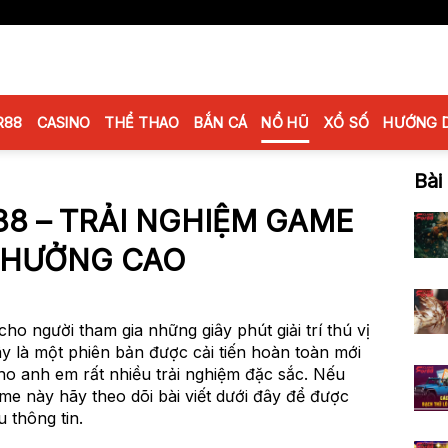
R88
CASINO
THỂ THAO
BẮN CÁ
NỔ HŨ
XỔ SỐ
HƯỚNG 
Bài
88 – TRẢI NGHIỆM GAME
THƯỞNG CAO
ho người tham gia những giây phút giải trí thú vị
ây là một phiên bản được cải tiến hoàn toàn mới
ho anh em rất nhiều trải nghiệm đặc sắc. Nếu
e này hãy theo dõi bài viết dưới đây để được
 thông tin.