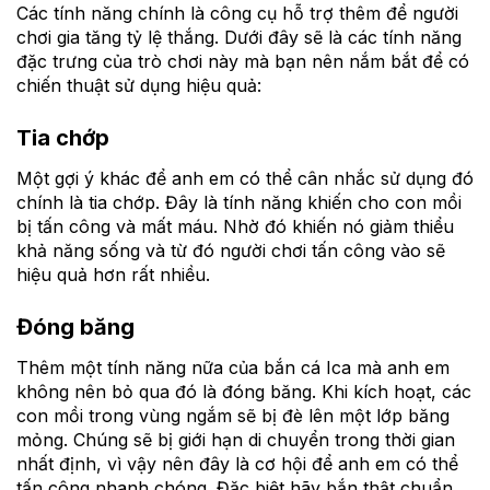
Các tính năng chính là công cụ hỗ trợ thêm để người
chơi gia tăng tỷ lệ thắng. Dưới đây sẽ là các tính năng
đặc trưng của trò chơi này mà bạn nên nắm bắt để có
chiến thuật sử dụng hiệu quả:
Tia chớp
Một gợi ý khác để anh em có thể cân nhắc sử dụng đó
chính là tia chớp. Đây là tính năng khiến cho con mồi
bị tấn công và mất máu. Nhờ đó khiến nó giảm thiểu
khả năng sống và từ đó người chơi tấn công vào sẽ
hiệu quả hơn rất nhiều.
Đóng băng
Thêm một tính năng nữa của bắn cá Ica mà anh em
không nên bỏ qua đó là đóng băng. Khi kích hoạt, các
con mồi trong vùng ngắm sẽ bị đè lên một lớp băng
mỏng. Chúng sẽ bị giới hạn di chuyển trong thời gian
nhất định, vì vậy nên đây là cơ hội để anh em có thể
tấn công nhanh chóng. Đặc biệt hãy bắn thật chuẩn