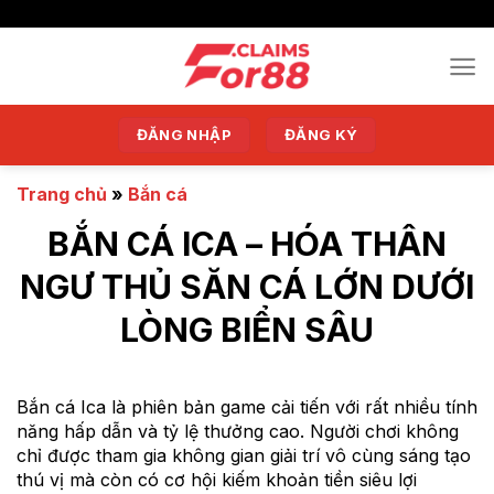
Bỏ
f
qua
nội
dung
ĐĂNG NHẬP
ĐĂNG KÝ
Trang chủ
»
Bắn cá
BẮN CÁ ICA – HÓA THÂN
NGƯ THỦ SĂN CÁ LỚN DƯỚI
LÒNG BIỂN SÂU
Bắn cá Ica là phiên bản game cải tiến với rất nhiều tính
năng hấp dẫn và tỷ lệ thưởng cao. Người chơi không
chỉ được tham gia không gian giải trí vô cùng sáng tạo
thú vị mà còn có cơ hội kiếm khoản tiền siêu lợi