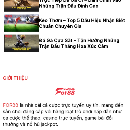
Những Trận Đấu Đỉnh Cao
Kèo Thơm – Top 5 Dấu Hiệu Nhận Biết
Chuẩn Chuyên Gia
Đá Gà Cựa Sắt – Tận Hưởng Những
Trận Đấu Thăng Hoa Xúc Cảm
GIỚI THIỆU
FOR88
là nhà cái cá cược trực tuyến uy tín, mang đến
sân chơi đẳng cấp với hàng loạt trò chơi hấp dẫn như
cá cược thể thao, casino trực tuyến, game bài đổi
thưởng và nổ hũ jackpot.