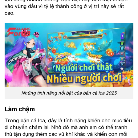
vào vùng đầu vì tỷ lệ thành công ở vị trí này sẽ rất
cao.
Những tính năng nổi bật của bắn cá Ica 2025
Làm chậm
Trong bắn cá Ica, đây là tính năng khiến cho mục tiêu
di chuyển chậm lại. Nhờ đó mà anh em có thể tranh
thủ tận dụng thêm các vũ khí khác và khiến con mồi