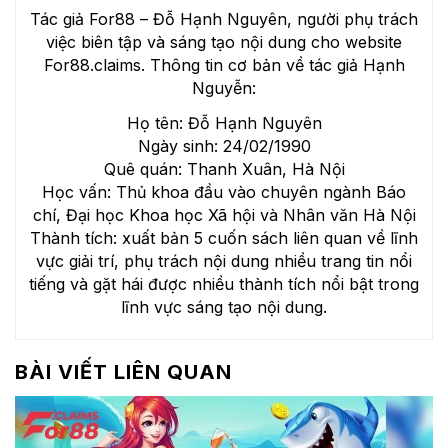
Tác giả For88 – Đỗ Hạnh Nguyên, người phụ trách
việc biên tập và sáng tạo nội dung cho website
For88.claims. Thông tin cơ bản về tác giả Hạnh
Nguyễn:
Họ tên: Đỗ Hạnh Nguyên
Ngày sinh: 24/02/1990
Quê quán: Thanh Xuân, Hà Nội
Học vấn: Thủ khoa đầu vào chuyên ngành Báo
chí, Đại học Khoa học Xã hội và Nhân văn Hà Nội
Thành tích: xuất bản 5 cuốn sách liên quan về lĩnh
vực giải trí, phụ trách nội dung nhiều trang tin nổi
tiếng và gặt hái được nhiều thành tích nổi bật trong
lĩnh vực sáng tạo nội dung.
BÀI VIẾT LIÊN QUAN