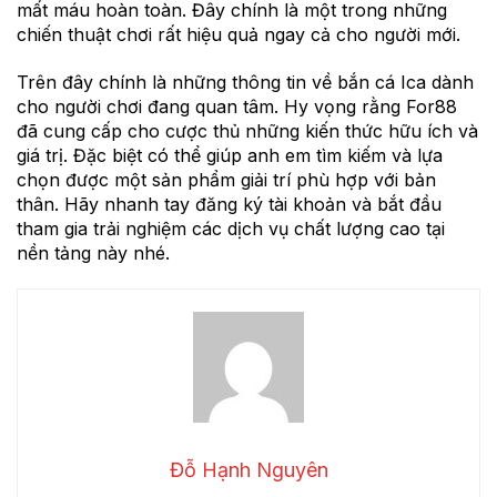
mất máu hoàn toàn. Đây chính là một trong những
chiến thuật chơi rất hiệu quả ngay cả cho người mới.
Trên đây chính là những thông tin về bắn cá Ica dành
cho người chơi đang quan tâm. Hy vọng rằng For88
đã cung cấp cho cược thủ những kiến thức hữu ích và
giá trị. Đặc biệt có thể giúp anh em tìm kiếm và lựa
chọn được một sản phẩm giải trí phù hợp với bản
thân. Hãy nhanh tay đăng ký tài khoản và bắt đầu
tham gia trải nghiệm các dịch vụ chất lượng cao tại
nền tảng này nhé.
Đỗ Hạnh Nguyên