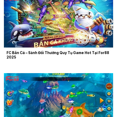
FC Bắn Cá – Sảnh Đổi Thưởng Quy Tụ Game Hot Tại For88
2025