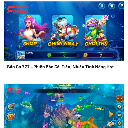
Bắn Cá 777 – Phiên Bản Cải Tiến, Nhiều Tính Năng Hot