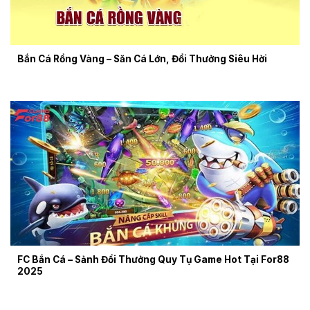
Bắn Cá Rồng Vàng – Săn Cá Lớn, Đổi Thưởng Siêu Hời
FC Bắn Cá – Sảnh Đổi Thưởng Quy Tụ Game Hot Tại For88
2025