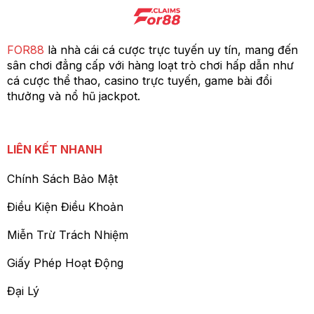
FOR88
là nhà cái cá cược trực tuyến uy tín, mang đến
sân chơi đẳng cấp với hàng loạt trò chơi hấp dẫn như
cá cược thể thao, casino trực tuyến, game bài đổi
thưởng và nổ hũ jackpot.
LIÊN KẾT NHANH
Chính Sách Bảo Mật
Điều Kiện Điều Khoản
Miễn Trừ Trách Nhiệm
Giấy Phép Hoạt Động
Đại Lý