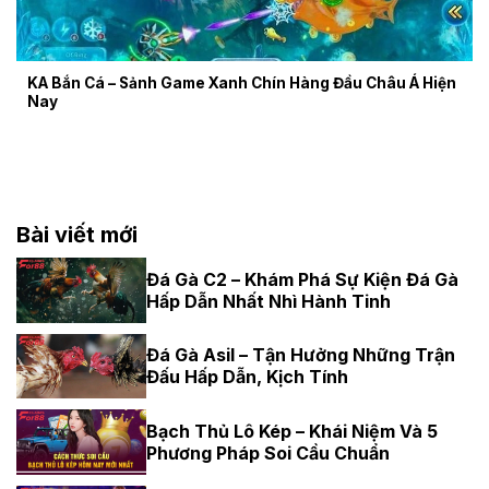
KA Bắn Cá – Sảnh Game Xanh Chín Hàng Đầu Châu Á Hiện
Nay
Bài viết mới
Đá Gà C2 – Khám Phá Sự Kiện Đá Gà
Hấp Dẫn Nhất Nhì Hành Tinh
Đá Gà Asil – Tận Hưởng Những Trận
Đấu Hấp Dẫn, Kịch Tính
Bạch Thủ Lô Kép – Khái Niệm Và 5
Phương Pháp Soi Cầu Chuẩn