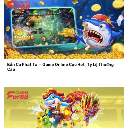
Bắn Cá Phát Tài – Game Online Cực Hot, Tỷ Lệ Thưởng
Cao