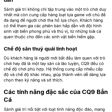
Sảnh giải trí không chỉ tập trung vào một trò chơi duy
nhất mà còn cung cấp hàng loạt tựa game với chủ đề
đa dạng để người chơi tha hồ lựa chọn. Khách hàng
có thể tham gia các phiên bản hấp dẫn với đội hình
sinh vật biển phong phú và thú vị, từ những loài cá
quen thuộc cho đến các sinh vật biển hiếm gặp.
Chế độ săn thuỷ quái linh hoạt
Dù khách hàng là người mới bắt đầu làm quen với trò
chơi hay đã là một tay săn cá lão luyện, CQ9 đều có
chế độ chơi phù hợp. Hệ thống cung cấp nhiều cấp
độ và chế độ khác nhau, giúp thành viên dễ dàng lựa
chọn theo kỹ năng và sở thích.
Các tính năng đặc sắc của CQ9 Bắn
Cá
Sảnh giải trí nổi bật với loạt tính năng độc đáo, mang