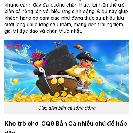
khung cảnh đáy đại dương chân thực, tái hiện thế giới
biển cả rộng lớn với hiệu ứng sinh động. Điều này giúp
khách hàng có cảm giác như đang thực sự phiêu lưu
dưới lòng đại dương sâu thẳm, mang đến trải nghiệm
giải trí độc đáo và chân thực nhất.
Giao diện bắn cá sống động
Kho trò chơi CQ9 Bắn Cá nhiều chủ đề hấp
dẫn