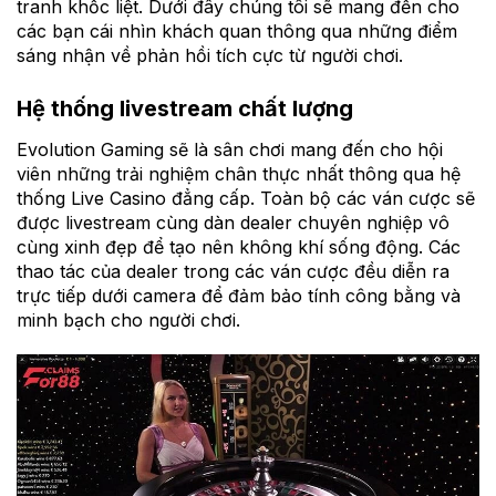
tranh khốc liệt. Dưới đây chúng tôi sẽ mang đến cho
các bạn cái nhìn khách quan thông qua những điểm
sáng nhận về phản hồi tích cực từ người chơi.
Hệ thống livestream chất lượng
Evolution Gaming sẽ là sân chơi mang đến cho hội
viên những trải nghiệm chân thực nhất thông qua hệ
thống Live Casino đẳng cấp. Toàn bộ các ván cược sẽ
được livestream cùng dàn dealer chuyên nghiệp vô
cùng xinh đẹp để tạo nên không khí sống động. Các
thao tác của dealer trong các ván cược đều diễn ra
trực tiếp dưới camera để đảm bảo tính công bằng và
minh bạch cho người chơi.