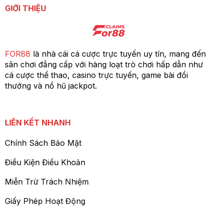
GIỚI THIỆU
FOR88
là nhà cái cá cược trực tuyến uy tín, mang đến
sân chơi đẳng cấp với hàng loạt trò chơi hấp dẫn như
cá cược thể thao, casino trực tuyến, game bài đổi
thưởng và nổ hũ jackpot.
LIÊN KẾT NHANH
Chính Sách Bảo Mật
Điều Kiện Điều Khoản
Miễn Trừ Trách Nhiệm
Giấy Phép Hoạt Động