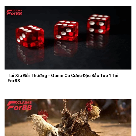
Tài Xỉu Đổi Thưởng – Game Cá Cược Đặc Sắc Top 1 Tại
For88