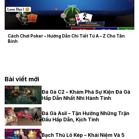
Cách Chơi Poker – Hướng Dẫn Chi Tiết Từ A – Z Cho Tân
Binh
Bài viết mới
Đá Gà C2 – Khám Phá Sự Kiện Đá Gà
Hấp Dẫn Nhất Nhì Hành Tinh
Đá Gà Asil – Tận Hưởng Những Trận
Đấu Hấp Dẫn, Kịch Tính
Bạch Thủ Lô Kép – Khái Niệm Và 5