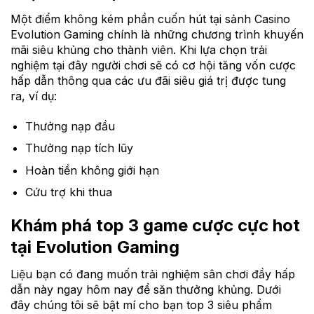
Một điểm không kém phần cuốn hút tại sảnh Casino
Evolution Gaming chính là những chương trình khuyến
mãi siêu khủng cho thành viên. Khi lựa chọn trải
nghiệm tại đây người chơi sẽ có cơ hội tăng vốn cược
hấp dẫn thông qua các ưu đãi siêu giá trị được tung
ra, ví dụ:
Thưởng nạp đầu
Thưởng nạp tích lũy
Hoàn tiền không giới hạn
Cứu trợ khi thua
Khám phá top 3 game cược cực hot
tại Evolution Gaming
Liệu bạn có đang muốn trải nghiệm sân chơi đầy hấp
dẫn này ngay hôm nay để săn thưởng khủng. Dưới
đây chúng tôi sẽ bật mí cho bạn top 3 siêu phẩm